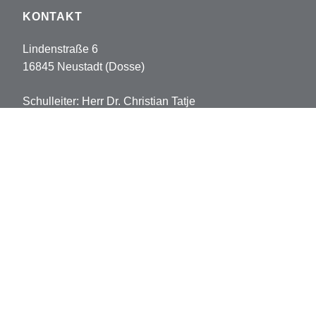
KONTAKT
Lindenstraße 6
16845 Neustadt (Dosse)
Schulleiter: Herr Dr. Christian Tatje
Tel: 033970-5178102
Fax: 033970-5178113
sekretariat.pvh@opr.de
grundschule.pvh@opr.de
© 2026 Prinz-von-Homburg-Schule
Datenschutz