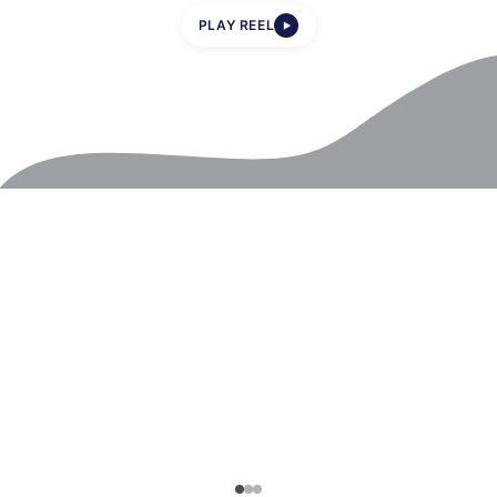
PLAY REEL
▶