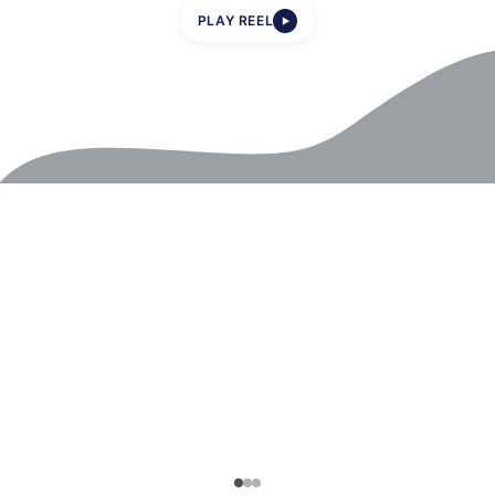
PLAY REEL
▶