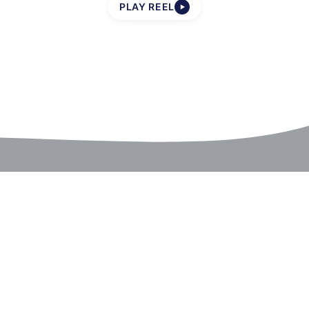
PLAY REEL
▶