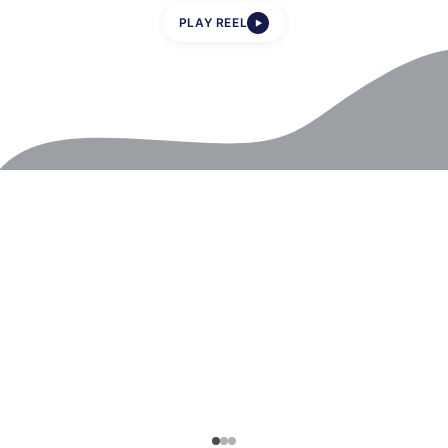
PLAY REEL
▶