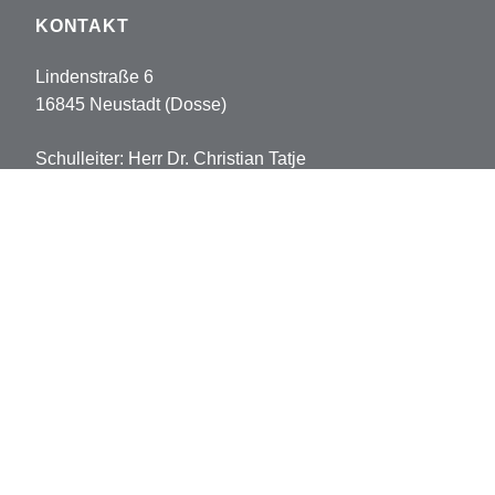
KONTAKT
Lindenstraße 6
16845 Neustadt (Dosse)
Schulleiter: Herr Dr. Christian Tatje
Tel: 033970-5178102
Fax: 033970-5178113
sekretariat.pvh@opr.de
grundschule.pvh@opr.de
© 2026 Prinz-von-Homburg-Schule
Datenschutz