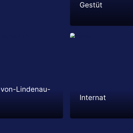
Gestüt
-von-Lindenau-
Internat