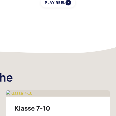
PLAY REEL
▶
che
Klasse 7-10