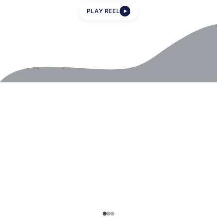
PLAY REEL
▶