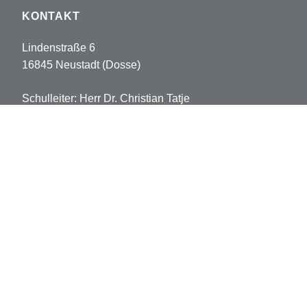
KONTAKT
Lindenstraße 6
16845 Neustadt (Dosse)
Schulleiter: Herr Dr. Christian Tatje
Tel: 033970-5178102
Fax: 033970-5178113
sekretariat.pvh@opr.de
grundschule.pvh@opr.de
© 2026 Prinz-von-Homburg-Schule
Datenschutz