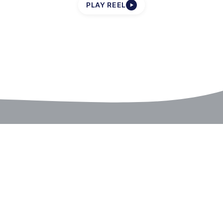
PLAY REEL
▶