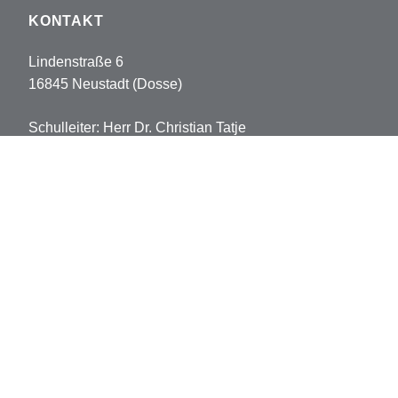
KONTAKT
Lindenstraße 6
16845 Neustadt (Dosse)
Schulleiter: Herr Dr. Christian Tatje
Tel: 033970-5178102
Fax: 033970-5178113
sekretariat.pvh@opr.de
grundschule.pvh@opr.de
© 2026 Prinz-von-Homburg-Schule
Datenschutz