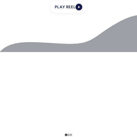
PLAY REEL
▶