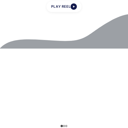
PLAY REEL
▶