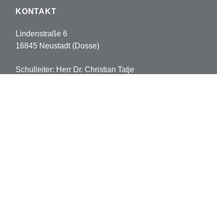
KONTAKT
Lindenstraße 6
16845 Neustadt (Dosse)
Schulleiter: Herr Dr. Christian Tatje
Tel: 033970-5178102
Fax: 033970-5178113
sekretariat.pvh@opr.de
grundschule.pvh@opr.de
© 2026 Prinz-von-Homburg-Schule
Datenschutz