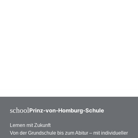
Reiten und Feuerwehr sowie moderner
Ausstattung schaffen wir optimale
Lernbedingungen. Jetzt für das Schuljahr
2027/28 anmelden!
Grundschule Klasse 1-6
Mittelstufe Klasse 7-10
Oberstufe Klasse 11-13
school
Prinz-von-Homburg-Schule
Lernen mit Zukunft
Von der Grundschule bis zum Abitur – mit individueller