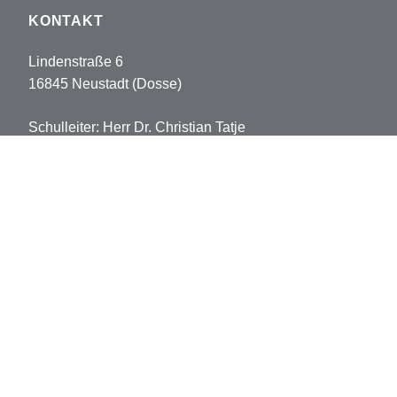
KONTAKT
Lindenstraße 6
16845 Neustadt (Dosse)
Schulleiter: Herr Dr. Christian Tatje
Tel: 033970-5178102
Fax: 033970-5178113
sekretariat.pvh@opr.de
grundschule.pvh@opr.de
© 2026 Prinz-von-Homburg-Schule
Datenschutz