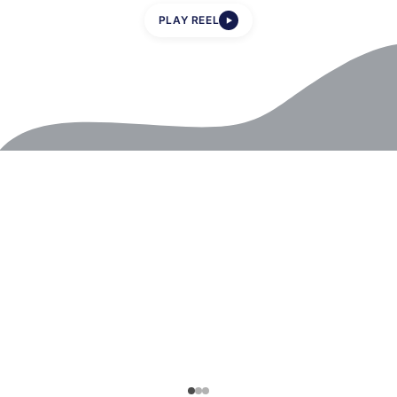
PLAY REEL
▶