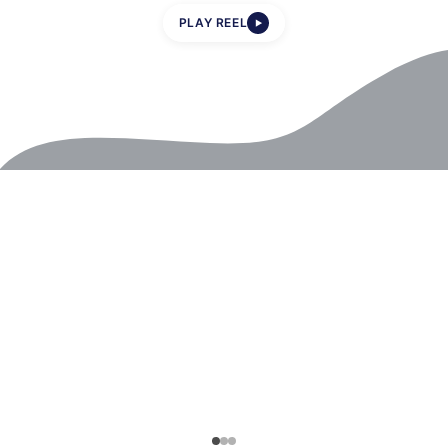
PLAY REEL
▶