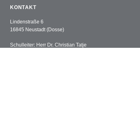
KONTAKT
Lindenstraße 6
16845 Neustadt (Dosse)
Schulleiter: Herr Dr. Christian Tatje
Tel: 033970-5178102
Fax: 033970-5178113
sekretariat.pvh@opr.de
grundschule.pvh@opr.de
© 2026 Prinz-von-Homburg-Schule
Datenschutz