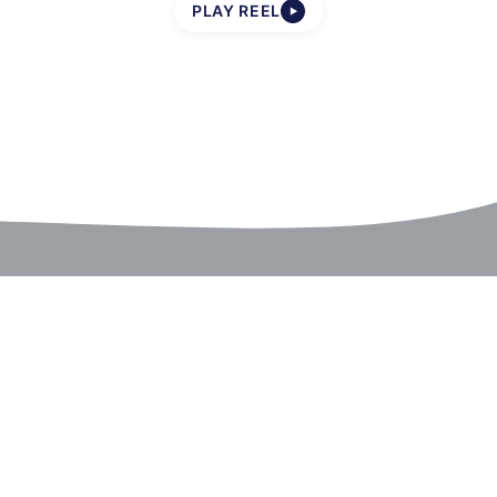
PLAY REEL
▶