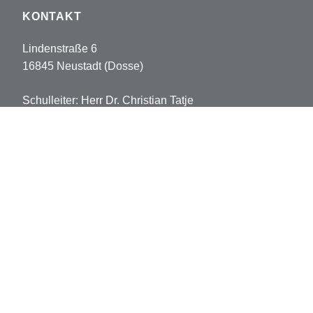
KONTAKT
Lindenstraße 6
16845 Neustadt (Dosse)
Schulleiter: Herr Dr. Christian Tatje
Tel: 033970-5178102
Fax: 033970-5178113
sekretariat.pvh@opr.de
grundschule.pvh@opr.de
© 2026 Prinz-von-Homburg-Schule
Datenschutz