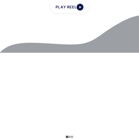
PLAY REEL
▶