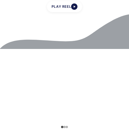
PLAY REEL
▶