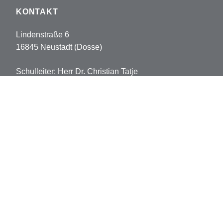
KONTAKT
Lindenstraße 6
16845 Neustadt (Dosse)
Schulleiter: Herr Dr. Christian Tatje
Tel: 033970-5178102
Fax: 033970-5178113
sekretariat.pvh@opr.de
grundschule.pvh@opr.de
© 2026 Prinz-von-Homburg-Schule
Datenschutz