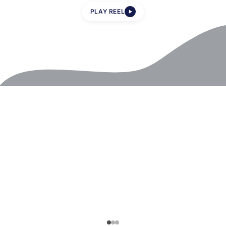
PLAY REEL
▶