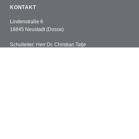
KONTAKT
Lindenstraße 6
16845 Neustadt (Dosse)
Schulleiter: Herr Dr. Christian Tatje
Tel: 033970-5178102
Fax: 033970-5178113
sekretariat.pvh@opr.de
grundschule.pvh@opr.de
© 2026 Prinz-von-Homburg-Schule
Datenschutz