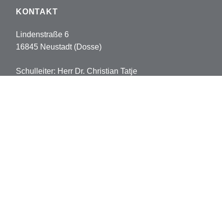
KONTAKT
Lindenstraße 6
16845 Neustadt (Dosse)
Schulleiter: Herr Dr. Christian Tatje
Tel: 033970-5178102
Fax: 033970-5178113
sekretariat.pvh@opr.de
grundschule.pvh@opr.de
© 2026 Prinz-von-Homburg-Schule
Datenschutz