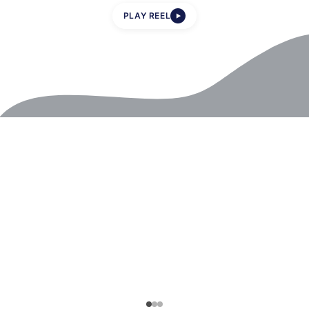
PLAY REEL
▶