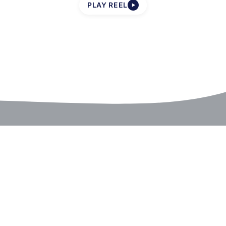
PLAY REEL
▶