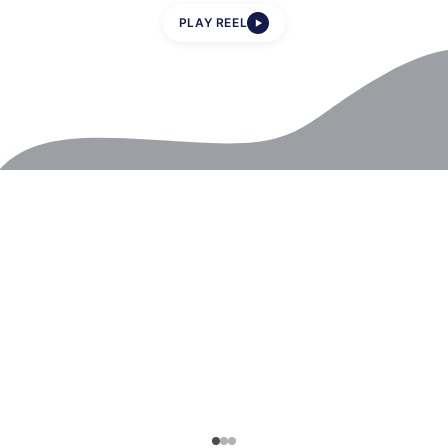
PLAY REEL
▶