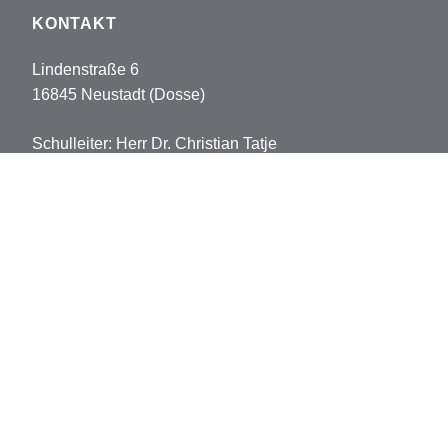
KONTAKT
Lindenstraße 6
16845 Neustadt (Dosse)
Schulleiter: Herr Dr. Christian Tatje
Tel: 033970-5178102
Fax: 033970-5178113
sekretariat.pvh@opr.de
grundschule.pvh@opr.de
© 2026 Prinz-von-Homburg-Schule
Datenschutz