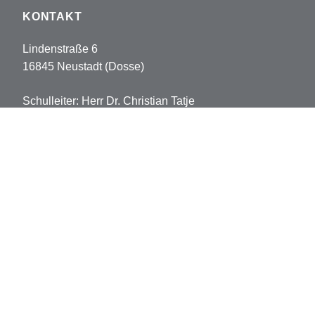
KONTAKT
Lindenstraße 6
16845 Neustadt (Dosse)
Schulleiter: Herr Dr. Christian Tatje
Tel: 033970-5178102
Fax: 033970-5178113
sekretariat.pvh@opr.de
grundschule.pvh@opr.de
© 2026 Prinz-von-Homburg-Schule
Datenschutz