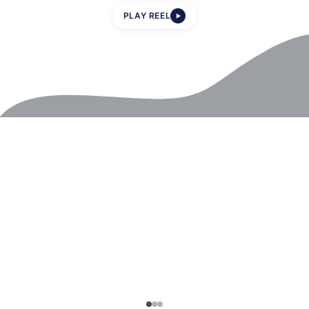
PLAY REEL
▶