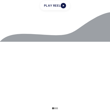
PLAY REEL
▶