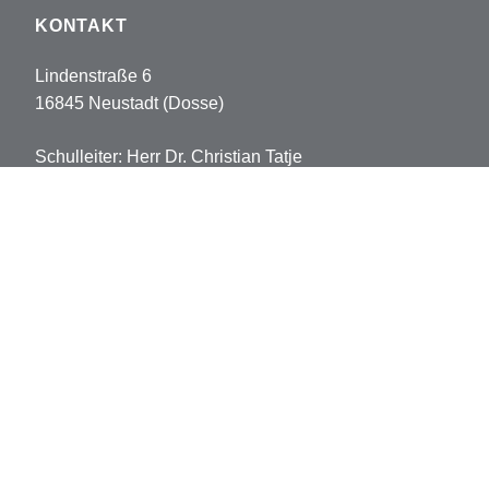
KONTAKT
Lindenstraße 6
16845 Neustadt (Dosse)
Schulleiter: Herr Dr. Christian Tatje
Tel: 033970-5178102
Fax: 033970-5178113
sekretariat.pvh@opr.de
grundschule.pvh@opr.de
© 2026 Prinz-von-Homburg-Schule
Datenschutz